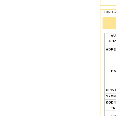
Filia St
AU
POZ
ADRE
HA
OPIS 
SYGN
KOD/
TRE