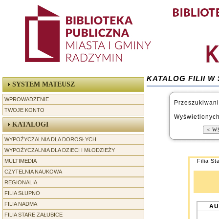
KATALOG FILII 
SYSTEM MATEUSZ
WPROWADZENIE
Przeszukiwani
TWOJE KONTO
Wyświetlonych
KATALOGI
WYPOŻYCZALNIA DLA DOROSŁYCH
WYPOŻYCZALNIA DLA DZIECI I MŁODZIEŻY
MULTIMEDIA
Filia St
CZYTELNIA NAUKOWA
REGIONALIA
-----------------
FILIA SŁUPNO
FILIA NADMA
AU
FILIA STARE ZAŁUBICE