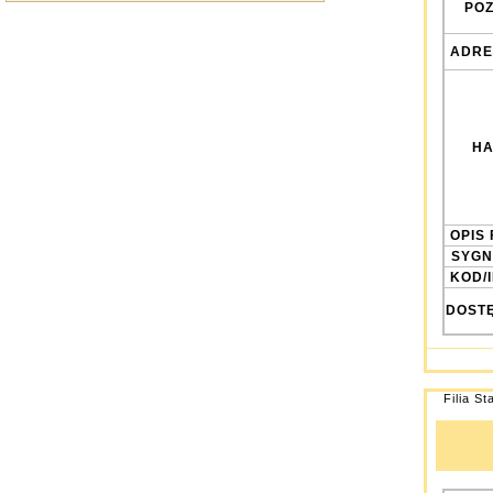
POZ
ADRE
HA
OPIS 
SYGN
KOD/
DOST
Filia St