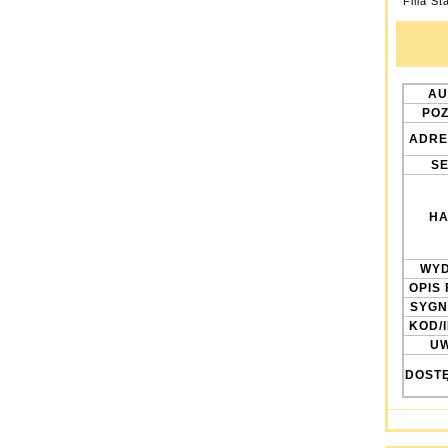
Filia St
AU
POZ
ADRE
SE
HA
WYD
OPIS 
SYGN
KOD/
UW
DOST