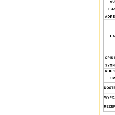
AU
POZ
ADRE
HA
OPIS 
SYGN
KOD/
UW
DOST
WYPO
REZE