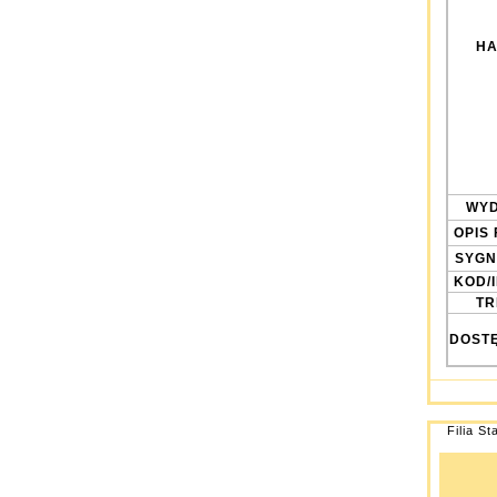
HA
WYD
OPIS 
SYGN
KOD/
TRE
DOST
Filia St