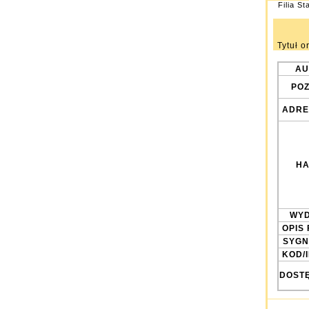
Filia St
Tytuł o
AU
POZ
ADRE
HA
WYD
OPIS 
SYGN
KOD/
DOST