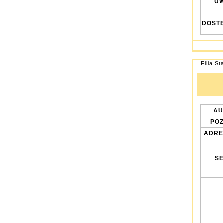
UW
DOST
Filia St
AU
POZ
ADRE
SE