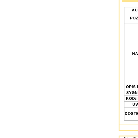
AU
POZ
HA
OPIS 
SYGN
KOD/
UW
DOST