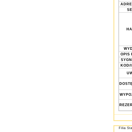
ADRE
SE
HA
WYD
OPIS 
SYGN
KOD/
UW
DOST
WYPO
REZE
Filia St