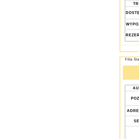
TRE
DOST
WYPO
REZE
Filia St
AU
POZ
ADRE
SE