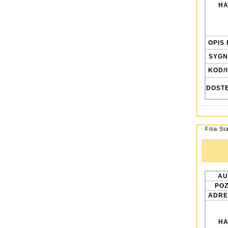
HA
OPIS 
SYGN
KOD/
DOST
Filia St
AU
POZ
ADRE
HA