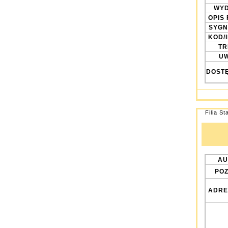
WYD
OPIS 
SYGN
KOD/
TRE
UW
DOST
Filia St
AU
POZ
ADRE