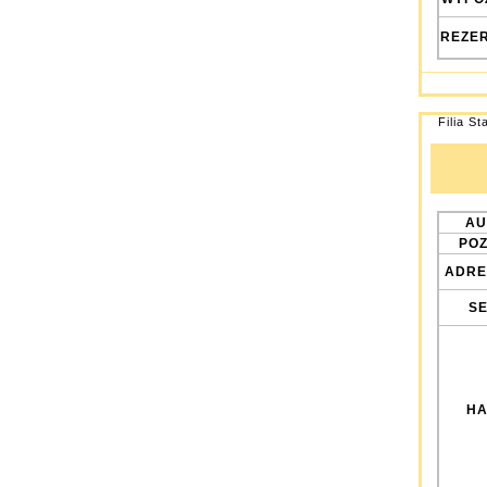
REZE
Filia St
AU
POZ
ADRE
SE
HA