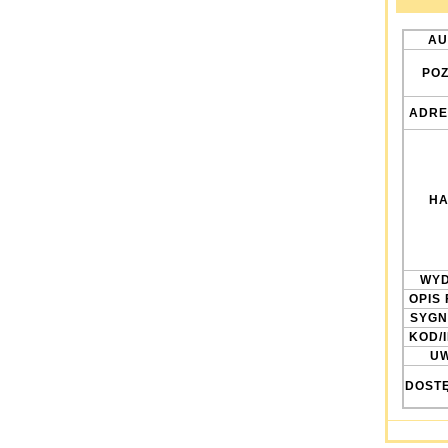
AU
POZ
ADRE
HA
WYD
OPIS 
SYGN
KOD/
UW
DOST