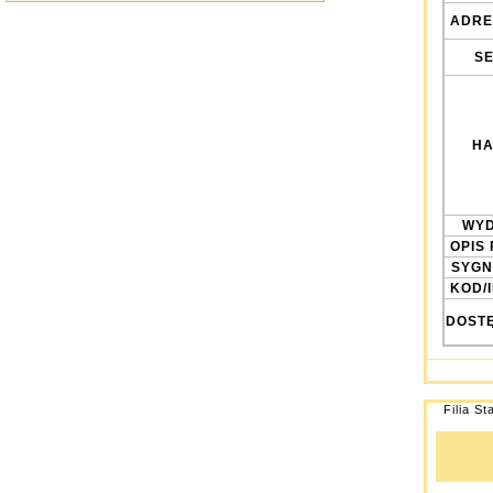
ADRE
SE
HA
WYD
OPIS 
SYGN
KOD/
DOST
Filia St