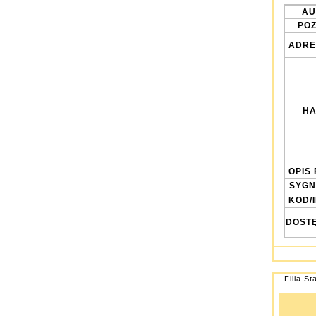
AU
POZ
ADRE
HA
OPIS 
SYGN
KOD/
DOST
Filia St