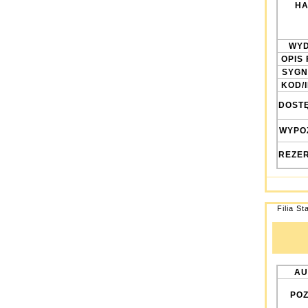
HA
WYD
OPIS 
SYGN
KOD/
DOST
WYPO
REZE
Filia St
AU
POZ