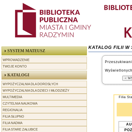
KATALOG FILII 
SYSTEM MATEUSZ
WPROWADZENIE
Przeszukiwani
TWOJE KONTO
Wyświetlonych
KATALOGI
WYPOŻYCZALNIA DLA DOROSŁYCH
WYPOŻYCZALNIA DLA DZIECI I MŁODZIEŻY
MULTIMEDIA
Filia St
CZYTELNIA NAUKOWA
REGIONALIA
-----------------
FILIA SŁUPNO
FILIA NADMA
AU
FILIA STARE ZAŁUBICE
POZ