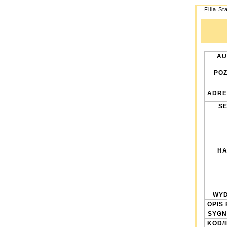
Filia St
AU
POZ
ADRE
SE
HA
WYD
OPIS 
SYGN
KOD/