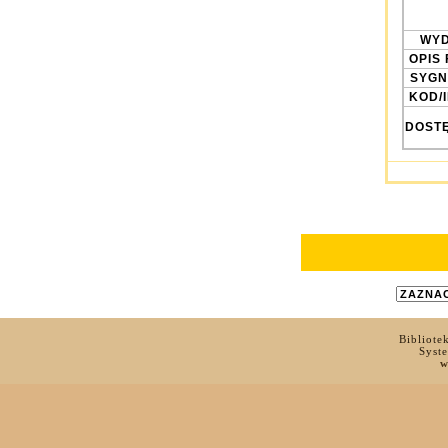
WYD
OPIS 
SYGN
KOD/
DOST
Bibliote
Syst
w