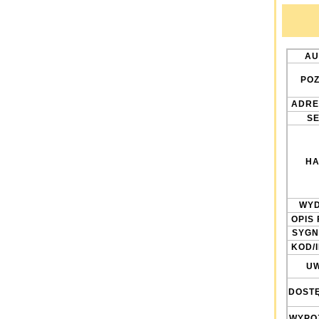
AU
POZ
ADRE
SE
HA
WYD
OPIS 
SYGN
KOD/
UW
DOST
WYPO