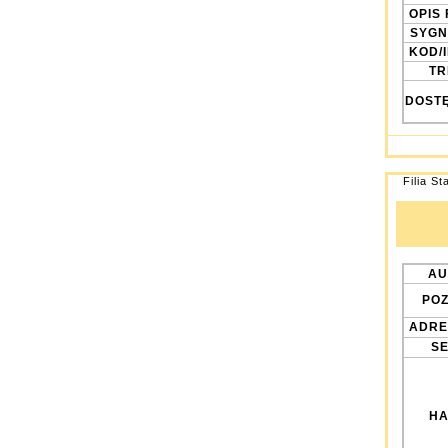
OPIS 
SYGN
KOD/
TRE
DOST
Filia St
AU
POZ
ADRE
SE
HA