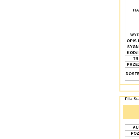
HA
WYD
OPIS 
SYGN
KOD/
TRE
PRZE
DOST
Filia St
AU
POZ