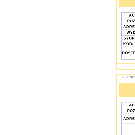
AU
POZ
ADRE
WYD
SYGN
KOD/
DOST
Filia St
AU
POZ
ADRE