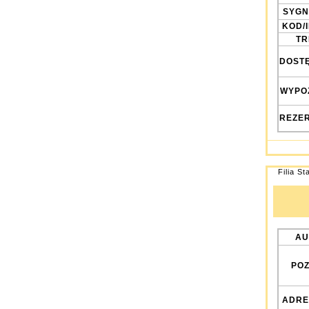
SYGN
KOD/
TRE
DOST
WYPO
REZE
Filia St
AU
POZ
ADRE