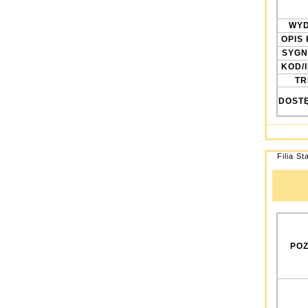
WYD
OPIS 
SYGN
KOD/
TRE
DOST
Filia St
POZ