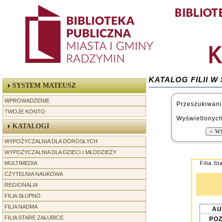
KATALOG FILII 
SYSTEM MATEUSZ
WPROWADZENIE
Przeszukiwani
TWOJE KONTO
Wyświetlonych
KATALOGI
WYPOŻYCZALNIA DLA DOROSŁYCH
WYPOŻYCZALNIA DLA DZIECI I MŁODZIEŻY
MULTIMEDIA
Filia St
CZYTELNIA NAUKOWA
REGIONALIA
-----------------
FILIA SŁUPNO
FILIA NADMA
AU
FILIA STARE ZAŁUBICE
POZ