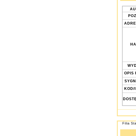
AU
POZ
ADRE
HA
WYD
OPIS 
SYGN
KOD/
DOST
Filia St