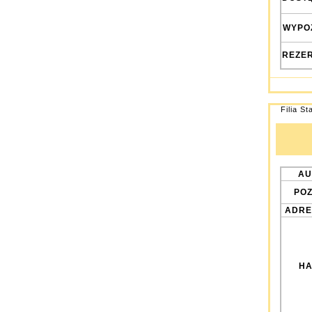
WYPO
REZE
Filia St
AU
POZ
ADRE
HA