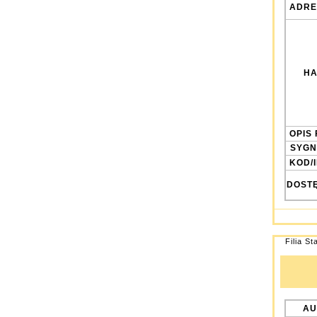
ADRE
HA
OPIS 
SYGN
KOD/
DOST
Filia St
AU