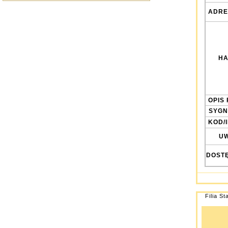
ADRE
HA
OPIS 
SYGN
KOD/
UW
DOST
Filia St