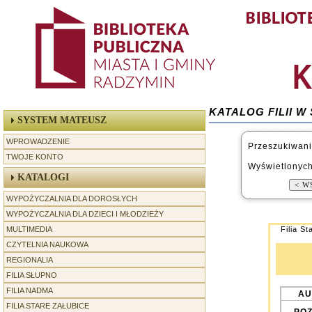
KATALOG FILII 
SYSTEM MATEUSZ
WPROWADZENIE
Przeszukiwani
TWOJE KONTO
Wyświetlonych
KATALOGI
WYPOŻYCZALNIA DLA DOROSŁYCH
WYPOŻYCZALNIA DLA DZIECI I MŁODZIEŻY
MULTIMEDIA
Filia St
CZYTELNIA NAUKOWA
REGIONALIA
-----------------
FILIA SŁUPNO
FILIA NADMA
AU
FILIA STARE ZAŁUBICE