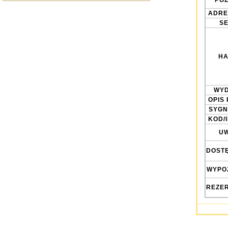
POZ
ADRE
SE
HA
WYD
OPIS 
SYGN
KOD/
UW
DOST
WYPO
REZE