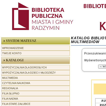
KATALOG BIBLIO
SYSTEM MATEUSZ
MULTIMEDIÓW
WPROWADZENIE
TWOJE KONTO
Przeszukiwani
KATALOGI
Wyświetlonych
WYPOŻYCZALNIA DLA DOROSŁYCH
WYPOŻYCZALNIA DLA DZIECI I MŁODZIEŻY
MULTIMEDIA
CZYTELNIA NAUKOWA
REGIONALIA
-----------------
FILIA SŁUPNO
FILIA NADMA
AU
FILIA STARE ZAŁUBICE
POZ