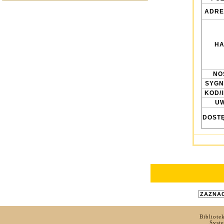
ADRE
HA
NO
SYGN
KOD/
UW
DOST
Bibliote
Syst