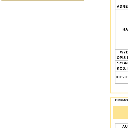
ADRE
HA
WYD
OPIS 
SYGN
KOD/
DOST
Bibliot
AU