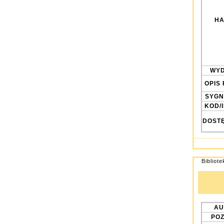
HA
WYD
OPIS 
SYGN
KOD/
DOST
Bibliot
AU
POZ