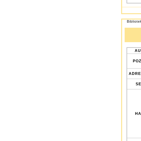
Bibliot
AU
POZ
ADRE
SE
HA