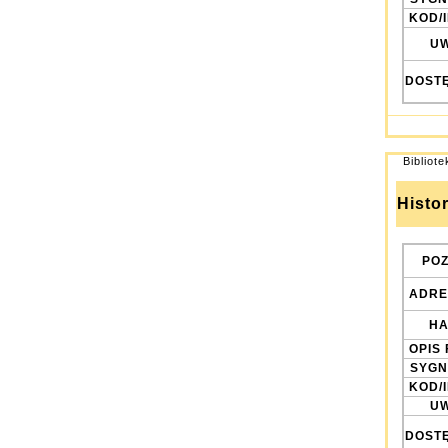
KOD/
UW
DOST
Bibliot
Histo
POZ
ADRE
HA
OPIS 
SYGN
KOD/
UW
DOST