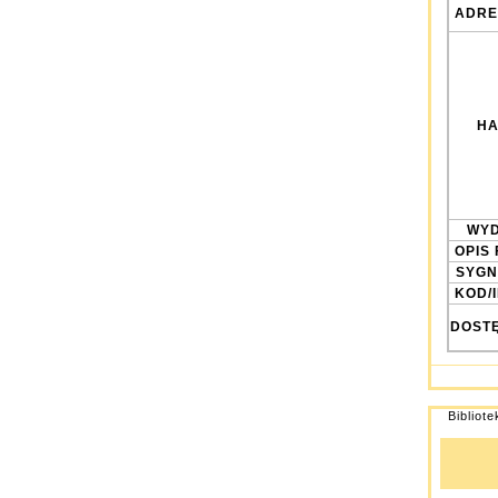
ADRE
HA
WYD
OPIS 
SYGN
KOD/
DOST
Bibliot