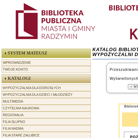
KATALOG BIBLIO
SYSTEM MATEUSZ
WYPOŻYCZALNI DL
WPROWADZENIE
TWOJE KONTO
Przeszukiwani
KATALOGI
Wyświetlonych
WYPOŻYCZALNIA DLA DOROSŁYCH
WYPOŻYCZALNIA DLA DZIECI I MŁODZIEŻY
MULTIMEDIA
Bibliot
CZYTELNIA NAUKOWA
REGIONALIA
-----------------
FILIA SŁUPNO
FILIA NADMA
FILIA STARE ZAŁUBICE
POZ