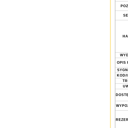
POZ
SE
HA
WYD
OPIS 
SYGN
KOD/
TRE
UW
DOST
WYPO
REZE