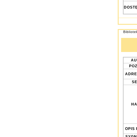
DOST
Bibliot
AU
POZ
ADRE
SE
HA
OPIS 
SYGN