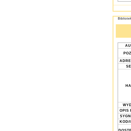
Bibliot
AU
POZ
ADRE
SE
HA
WYD
OPIS 
SYGN
KOD/
DOST