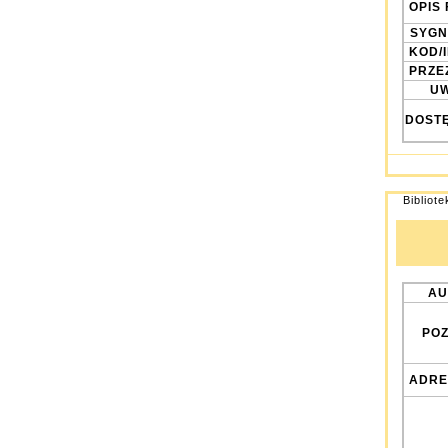
OPIS 
SYGN
KOD/
PRZE
UW
DOST
Bibliot
AU
POZ
ADRE