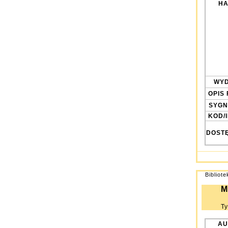
HA
WYD
OPIS 
SYGN
KOD/
DOST
Bibliot
M
Ty
AU