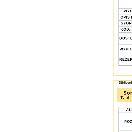
WYD
OPIS 
SYGN
KOD/
DOST
WYPO
REZE
Bibliot
Sor
Tytuł 
AU
POZ