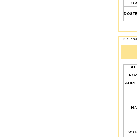
UW
DOST
Bibliot
AU
POZ
ADRE
HA
WYD