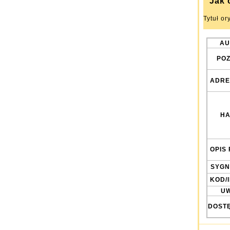
Jak 
Tytuł or
AU
POZ
ADRE
HA
OPIS 
SYGN
KOD/
UW
DOST