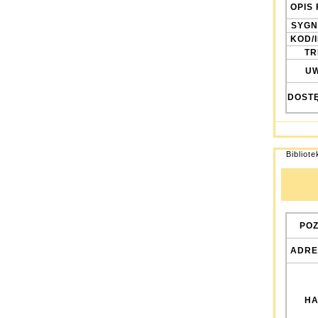
OPIS 
SYGN
KOD/
TRE
UW
DOST
Bibliot
POZ
ADRE
HA