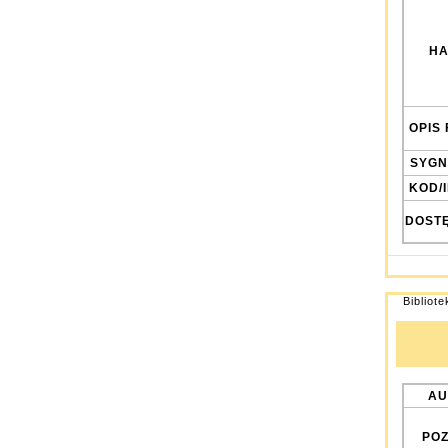
HA
OPIS 
SYGN
KOD/
DOST
Bibliot
AU
POZ