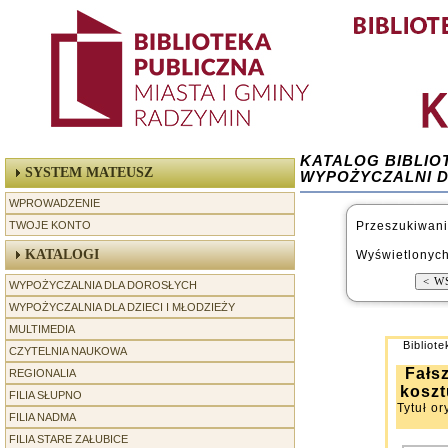
KATALOG BIBLIO
SYSTEM MATEUSZ
WYPOŻYCZALNI 
WPROWADZENIE
TWOJE KONTO
Przeszukiwani
KATALOGI
Wyświetlonych
WYPOŻYCZALNIA DLA DOROSŁYCH
WYPOŻYCZALNIA DLA DZIECI I MŁODZIEŻY
MULTIMEDIA
Bibliot
CZYTELNIA NAUKOWA
Fałs
REGIONALIA
-----------------
koszt
FILIA SŁUPNO
Tytuł or
FILIA NADMA
FILIA STARE ZAŁUBICE