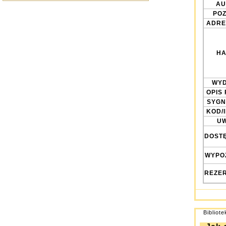
AU
POZ
ADRE
HA
WYD
OPIS 
SYGN
KOD/
UW
DOST
WYPO
REZE
Bibliot