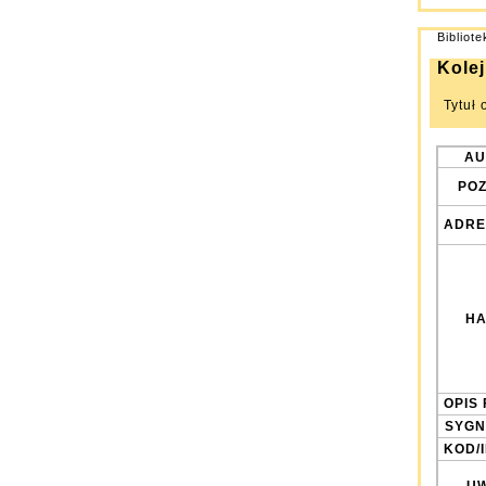
Bibliot
Kolej
Tytuł 
AU
POZ
ADRE
HA
OPIS 
SYGN
KOD/