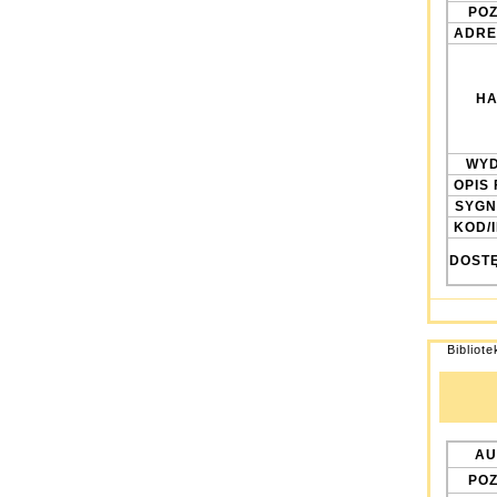
POZ
ADRE
HA
WYD
OPIS 
SYGN
KOD/
DOST
Bibliot
AU
POZ