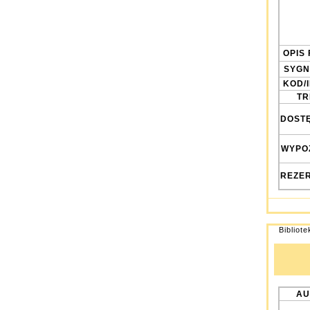
OPIS 
SYGN
KOD/
TRE
DOST
WYPO
REZE
Bibliot
AU