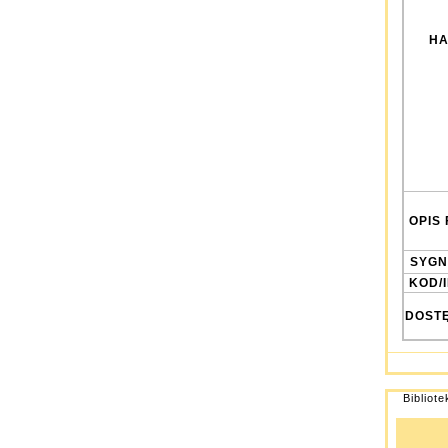
HA
OPIS 
SYGN
KOD/
DOST
Bibliot