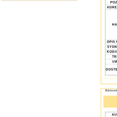
POZ
ADRE
HA
OPIS 
SYGN
KOD/
TRE
UW
DOST
Bibliot
AU