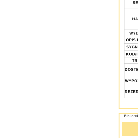
SE
HA
WYD
OPIS 
SYGN
KOD/
TRE
DOST
WYPO
REZE
Bibliot