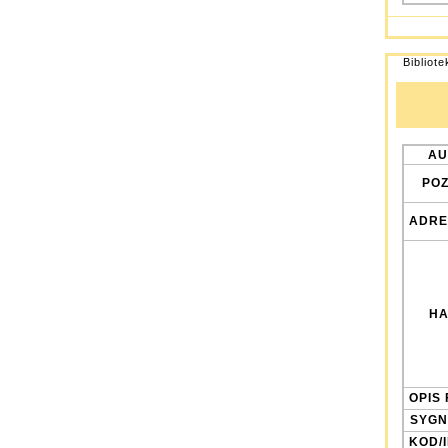
Bibliot
AU
POZ
ADRE
HA
OPIS 
SYGN
KOD/