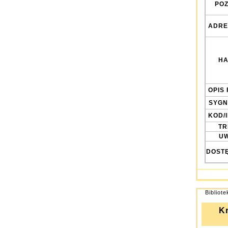
POZ
ADRE
HA
OPIS 
SYGN
KOD/
TRE
UW
DOST
Bibliot
Kr