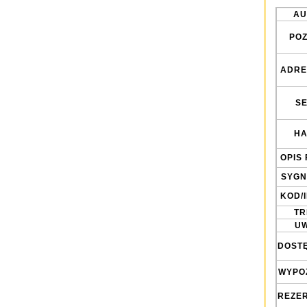
AU
POZ
ADRE
SE
HA
OPIS 
SYGN
KOD/
TRE
UW
DOST
WYPO
REZE