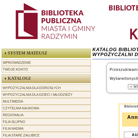
KATALOG BIBLIO
SYSTEM MATEUSZ
WYPOŻYCZALNI 
WPROWADZENIE
TWOJE KONTO
Przeszukiwani
KATALOGI
Wyświetlonych
WYPOŻYCZALNIA DLA DOROSŁYCH
WYPOŻYCZALNIA DLA DZIECI I MŁODZIEŻY
MULTIMEDIA
Bibliot
CZYTELNIA NAUKOWA
REGIONALIA
Ann
-----------------
FILIA SŁUPNO
FILIA NADMA
AU
FILIA STARE ZAŁUBICE