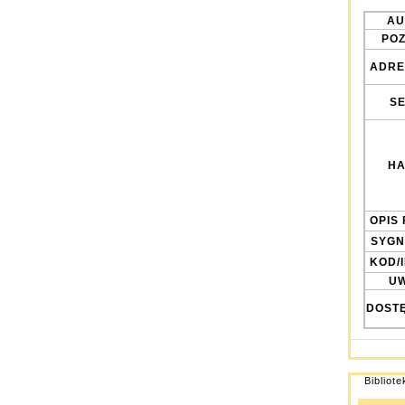
AU
POZ
ADRE
SE
HA
OPIS 
SYGN
KOD/
UW
DOST
Bibliot