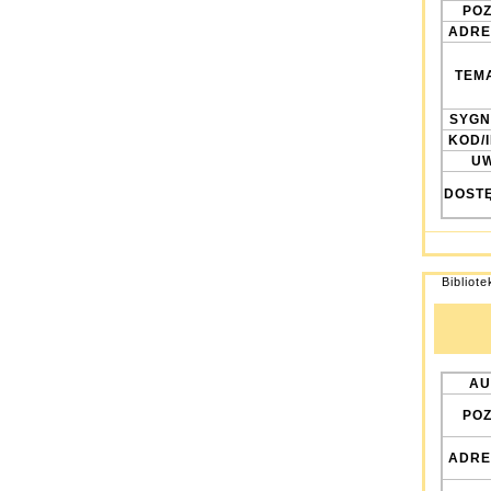
POZ
ADRE
TEM
SYGN
KOD/
UW
DOST
Bibliot
AU
POZ
ADRE