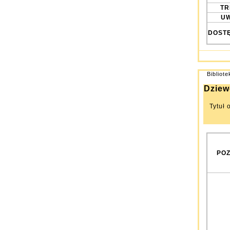
TRE
UW
DOST
Bibliot
Dziew
Tytuł 
POZ