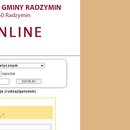
opisów
a (rodzaj/gatunek)
 ".