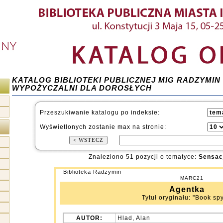
KATALOG BIBLIOTEKI PUBLICZNEJ MIG RADZYMIN
WYPOŻYCZALNI DLA DOROSŁYCH
Przeszukiwanie katalogu po indeksie:
Wyświetlonych zostanie max na stronie:
Znaleziono 51 pozycji o tematyce:
Sensacj
Biblioteka Radzymin
MARC21
Agentka
Tytuł oryginału: "Book spy,
AUTOR:
Hlad, Alan