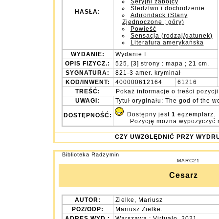
Seryjni zabójcy
Śledztwo i dochodzenie
HASŁA:
Adirondack (Stany
Zjednoczone ; góry)
Powieść
Sensacja (rodzaj/gatunek)
Literatura amerykańska
WYDANIE:
Wydanie I.
OPIS FIZYCZ.:
525, [3] strony : mapa ; 21 cm.
SYGNATURA:
821-3 amer. kryminał
KOD/INWENT:
400000612164
61216
TREŚĆ:
Pokaż informacje o treści pozycji
UWAGI:
Tytuł oryginału: The god of the w
Dostępny jest
1
egzemplarz.
DOSTĘPNOŚĆ:
Pozycję można wypożyczyć 
CZY UWZGLĘDNIĆ PRZY WY
Biblioteka Radzymin
MARC21
Cesarz
AUTOR:
Zielke, Mariusz
POZ/ODP:
Mariusz Zielke.
ADRES WYD.:
Warszawa : Virtualo, 2021.