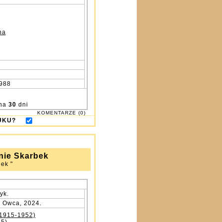
na
988
na
30
dni
KOMENTARZE (0)
DRUKU?
ynie Skarbek
ek "
yk.
 Owca, 2024.
(1915-1952)