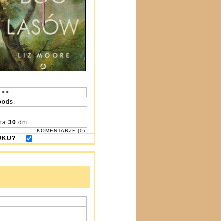
 >>
oods.
na
30
dni
KOMENTARZE (0)
DRUKU?