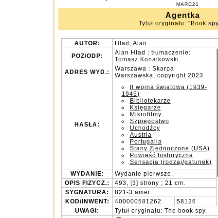
MARC21
Agentka
Tytuł oryginału: "Book spy,
AUTOR:
Hlad, Alan
Alan Hlad ; tłumaczenie:
POZ/ODP:
Tomasz Konatkowski.
Warszawa : Skarpa
ADRES WYD.:
Warszawska, copyright 2023.
II wojna światowa (1939-
1945)
Bibliotekarze
Księgarze
Mikrofilmy
Szpiegostwo
HASŁA:
Uchodźcy
Austria
Portugalia
Stany Zjednoczone (USA)
Powieść historyczna
Sensacja (rodzaj/gatunek)
WYDANIE:
Wydanie pierwsze.
OPIS FIZYCZ.:
493, [3] strony ; 21 cm.
SYGNATURA:
821-3 amer.
KOD/INWENT:
400000581262
58126
UWAGI:
Tytuł oryginału: The book spy.