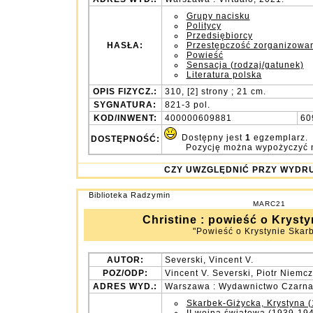
Grupy nacisku
Politycy
Przedsiębiorcy
HASŁA:
Przestępczość zorganizowa
Powieść
Sensacja (rodzaj/gatunek)
Literatura polska
OPIS FIZYCZ.:
310, [2] strony ; 21 cm.
SYGNATURA:
821-3 pol.
KOD/INWENT:
400000609881
60
Dostępny jest
1
egzemplarz.
DOSTĘPNOŚĆ:
Pozycję można wypożyczyć 
CZY UWZGLĘDNIĆ PRZY WY
Biblioteka Radzymin
MARC21
Christine : powieść o Kryst
"Powieść o Krystynie Skarb
AUTOR:
Severski, Vincent V.
POZ/ODP:
Vincent V. Severski, Piotr Niemcz
ADRES WYD.:
Warszawa : Wydawnictwo Czarna
Skarbek-Giżycka, Krystyna 