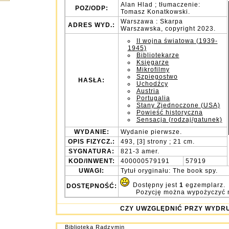
Alan Hlad ; tłumaczenie:
POZ/ODP:
Tomasz Konatkowski.
Warszawa : Skarpa
ADRES WYD.:
Warszawska, copyright 2023.
II wojna światowa (1939-
1945)
Bibliotekarze
Księgarze
Mikrofilmy
Szpiegostwo
HASŁA:
Uchodźcy
Austria
Portugalia
Stany Zjednoczone (USA)
Powieść historyczna
Sensacja (rodzaj/gatunek)
WYDANIE:
Wydanie pierwsze.
OPIS FIZYCZ.:
493, [3] strony ; 21 cm.
SYGNATURA:
821-3 amer.
KOD/INWENT:
400000579191
57919
UWAGI:
Tytuł oryginału: The book spy.
Dostępny jest
1
egzemplarz.
DOSTĘPNOŚĆ:
Pozycję można wypożyczyć 
CZY UWZGLĘDNIĆ PRZY WY
Biblioteka Radzymin