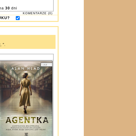
na
30
dni
KOMENTARZE (0)
DRUKU?
 ".