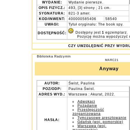
WYDANIE:
Wydanie pierwsze.
OPIS FIZYCZ.:
493, [3] strony ; 21 cm.
SYGNATURA:
821-3 amer.
KOD/INWENT:
400000585406
58540
UWAGI:
Tytuł oryginału: The book spy.
Dostępny jest
1
egzemplarz.
DOSTĘPNOŚĆ:
Pozycję można wypożyczyć 
CZY UWZGLĘDNIĆ PRZY WY
Biblioteka Radzymin
MARC21
Anyway
AUTOR:
Świst, Paulina
POZ/ODP:
Paulina Świst.
ADRES WYD.:
Warszawa : Akurat, 2022.
Adwokaci
Pożądanie
Przestępczość
zorganizowana
Tymczasowe aresztowanie
HASŁA:
Gdańsk (woj. pomorskie)
Warszawa (woj.