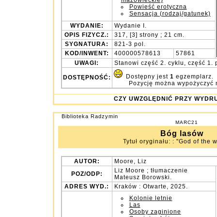
mazowieckie)
Powieść erotyczna
Sensacja (rodzaj/gatunek)
WYDANIE:
Wydanie I.
OPIS FIZYCZ.:
317, [3] strony ; 21 cm.
SYGNATURA:
821-3 pol.
KOD/INWENT:
400000578613
57861
UWAGI:
Stanowi część 2. cyklu, część 1. p
Dostępny jest
1
egzemplarz.
DOSTĘPNOŚĆ:
Pozycję można wypożyczyć 
CZY UWZGLĘDNIĆ PRZY WY
Biblioteka Radzymin
MARC21
Bóg lasów
Tytuł oryginału: : "God of the w
AUTOR:
Moore, Liz
Liz Moore ; tłumaczenie
POZ/ODP:
Mateusz Borowski.
ADRES WYD.:
Kraków : Otwarte, 2025.
Kolonie letnie
Las
Osoby zaginione