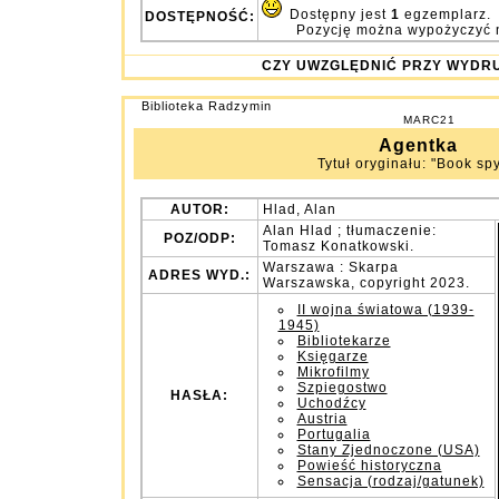
Dostępny jest
1
egzemplarz.
DOSTĘPNOŚĆ:
Pozycję można wypożyczyć 
CZY UWZGLĘDNIĆ PRZY WY
Biblioteka Radzymin
MARC21
Agentka
Tytuł oryginału: "Book spy,
AUTOR:
Hlad, Alan
Alan Hlad ; tłumaczenie:
POZ/ODP:
Tomasz Konatkowski.
Warszawa : Skarpa
ADRES WYD.:
Warszawska, copyright 2023.
II wojna światowa (1939-
1945)
Bibliotekarze
Księgarze
Mikrofilmy
Szpiegostwo
HASŁA:
Uchodźcy
Austria
Portugalia
Stany Zjednoczone (USA)
Powieść historyczna
Sensacja (rodzaj/gatunek)