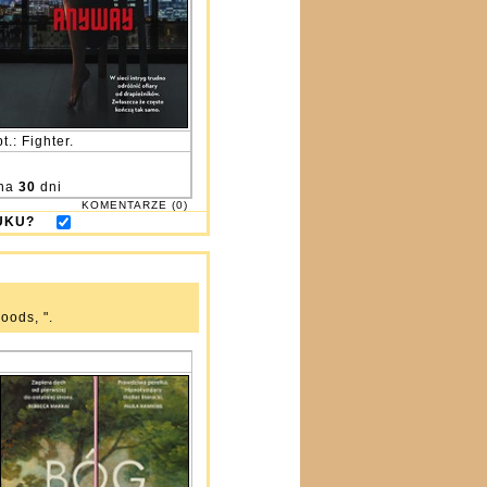
t.: Fighter.
na
30
dni
KOMENTARZE (0)
DRUKU?
oods, ".