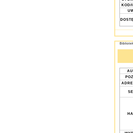
KOD/
UW
DOST
Bibliot
AU
POZ
ADRE
SE
HA