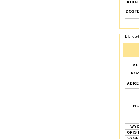
KOD/
DOST
Bibliot
AU
POZ
ADRE
HA
WYD
OPIS 
SYGN