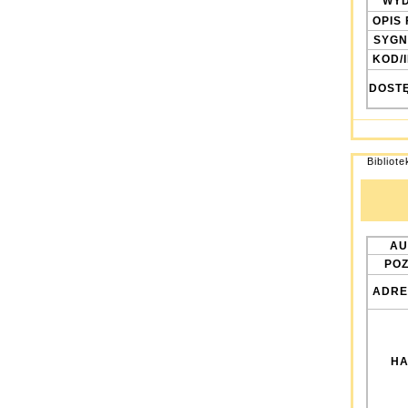
WYD
OPIS 
SYGN
KOD/
DOST
Bibliot
AU
POZ
ADRE
HA