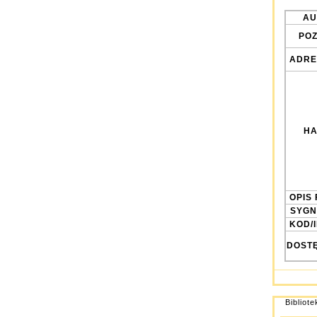
AU
POZ
ADRE
HA
OPIS 
SYGN
KOD/
DOST
Bibliot