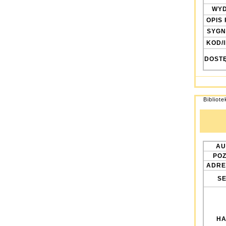
WYD
OPIS 
SYGN
KOD/
DOST
Bibliot
AU
POZ
ADRE
SE
HA