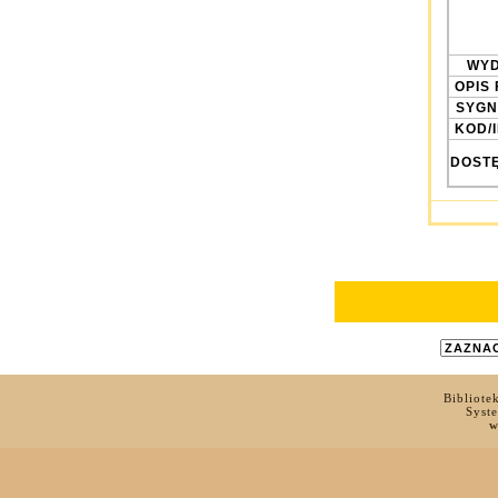
WYD
OPIS 
SYGN
KOD/
DOST
Bibliote
Syst
w