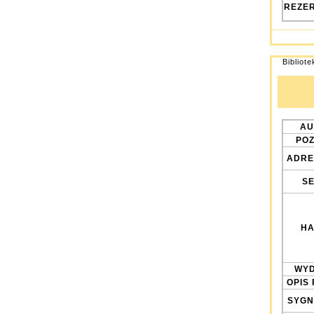
REZE
Bibliot
AU
POZ
ADRE
SE
HA
WYD
OPIS 
SYGN