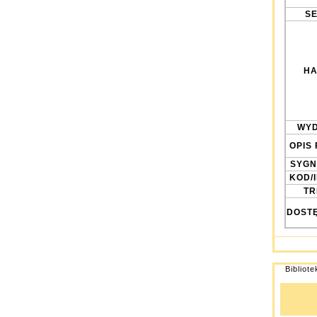
SE
HA
WYD
OPIS 
SYGN
KOD/
TRE
DOST
Bibliot