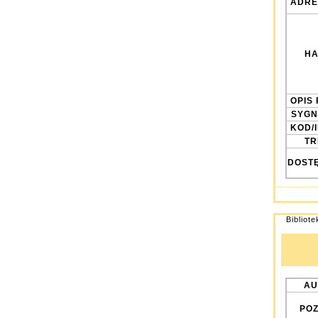
ADRE
HA
OPIS 
SYGN
KOD/
TRE
DOST
Bibliot
AU
POZ