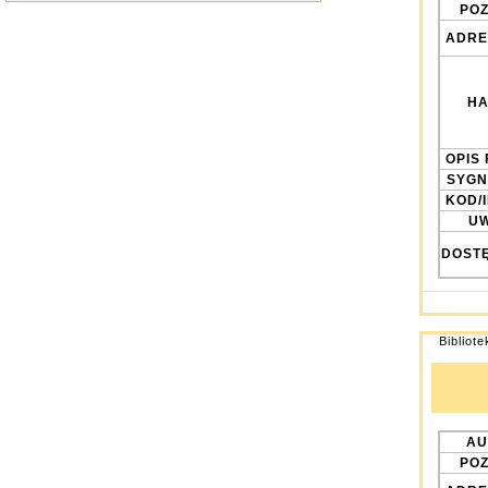
POZ
ADRE
HA
OPIS 
SYGN
KOD/
UW
DOST
Bibliot
AU
POZ