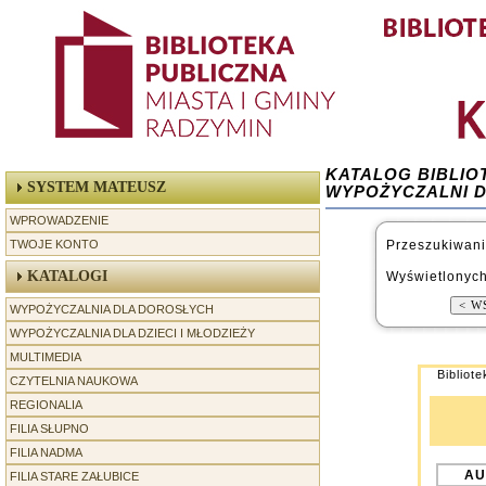
KATALOG BIBLIO
SYSTEM MATEUSZ
WYPOŻYCZALNI 
WPROWADZENIE
TWOJE KONTO
Przeszukiwani
KATALOGI
Wyświetlonych
WYPOŻYCZALNIA DLA DOROSŁYCH
WYPOŻYCZALNIA DLA DZIECI I MŁODZIEŻY
MULTIMEDIA
Bibliot
CZYTELNIA NAUKOWA
REGIONALIA
-----------------
FILIA SŁUPNO
FILIA NADMA
AU
FILIA STARE ZAŁUBICE