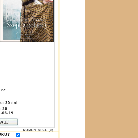
 >>
na
30
dni
5-20
-06-19
KOMENTARZE (0)
DRUKU?