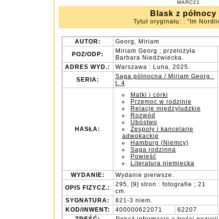
MARC21
Blask z północy
Tytuł oryginału: : "Im Nordli
AUTOR:
Georg, Miriam
Miriam Georg ; przełożyła
POZ/ODP:
Barbara Niedźwiecka.
ADRES WYD.:
Warszawa : Luna, 2025.
Saga północna / Miriam Georg :
SERIA:
t. 4
Matki i córki
Przemoc w rodzinie
Relacje międzyludzkie
Rozwód
Ubóstwo
HASŁA:
Zespoły i kancelarie
adwokackie
Hamburg (Niemcy)
Saga rodzinna
Powieść
Literatura niemiecka
WYDANIE:
Wydanie pierwsze.
295, [9] stron : fotografie ; 21
OPIS FIZYCZ.:
cm.
SYGNATURA:
821-3 niem.
KOD/INWENT:
400000622071
62207