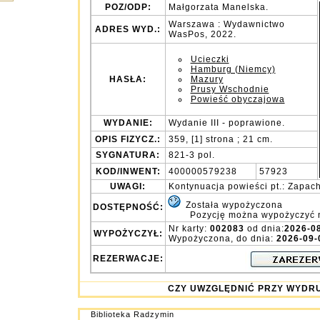
POZ/ODP:
Małgorzata Manelska.
Warszawa : Wydawnictwo
ADRES WYD.:
WasPos, 2022.
Ucieczki
Hamburg (Niemcy)
HASŁA:
Mazury
Prusy Wschodnie
Powieść obyczajowa
WYDANIE:
Wydanie III - poprawione.
OPIS FIZYCZ.:
359, [1] strona ; 21 cm.
SYGNATURA:
821-3 pol.
KOD/INWENT:
400000579238
57923
UWAGI:
Kontynuacja powieści pt.: Zapac
Została wypożyczona
DOSTĘPNOŚĆ:
Pozycję można wypożyczyć 
Nr karty:
002083
od dnia:
2026-0
WYPOŻYCZYŁ:
Wypożyczona, do dnia:
2026-09-
REZERWACJE:
CZY UWZGLĘDNIĆ PRZY WY
Biblioteka Radzymin