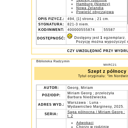
Sekrety rodzinne
Hamburg (Niemcy)
Nowa Zelandia
Powieść obyczajowa
OPIS FIZYCZ.:
494, [1] strona ; 21 cm.
SYGNATURA:
821-3 niem.
KOD/INWENT:
400000555874
55587
Dostępny jest
1
egzemplarz.
DOSTĘPNOŚĆ:
Pozycję można wypożyczyć 
CZY UWZGLĘDNIĆ PRZY WY
Biblioteka Radzymin
MARC21
Szept z północy
Tytuł oryginału: "Im Nordwin
AUTOR:
Georg, Miriam
Miriam Georg ; przełożyła
POZ/ODP:
Barbara Niedźwiecka.
Warszawa : Luna -
ADRES WYD.:
Wydawnictwo Marginesy, 2025.
Saga północna / Miriam Georg :
SERIA:
t. 2
Adwokaci
Chorzy w rodzinie