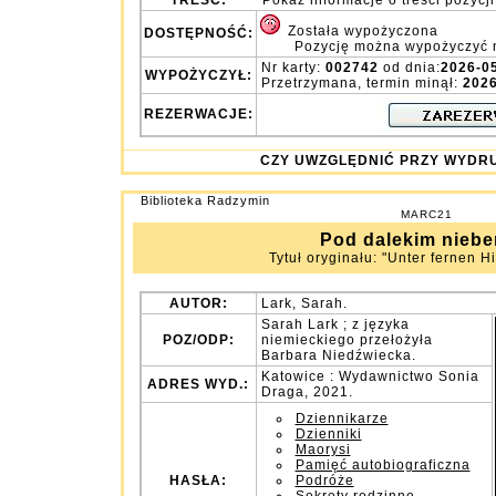
TREŚĆ:
Pokaż informacje o treści pozycji
Została wypożyczona
DOSTĘPNOŚĆ:
Pozycję można wypożyczyć 
Nr karty:
002742
od dnia:
2026-0
WYPOŻYCZYŁ:
Przetrzymana, termin minął:
2026
REZERWACJE:
CZY UWZGLĘDNIĆ PRZY WY
Biblioteka Radzymin
MARC21
Pod dalekim nieb
Tytuł oryginału: "Unter fernen H
AUTOR:
Lark, Sarah.
Sarah Lark ; z języka
POZ/ODP:
niemieckiego przełożyła
Barbara Niedźwiecka.
Katowice : Wydawnictwo Sonia
ADRES WYD.:
Draga, 2021.
Dziennikarze
Dzienniki
Maorysi
Pamięć autobiograficzna
HASŁA:
Podróże