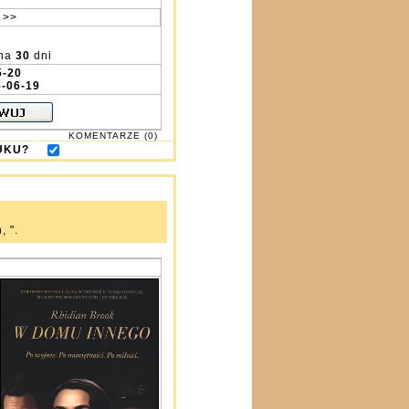
 >>
na
30
dni
5-20
-06-19
KOMENTARZE (0)
DRUKU?
, ".