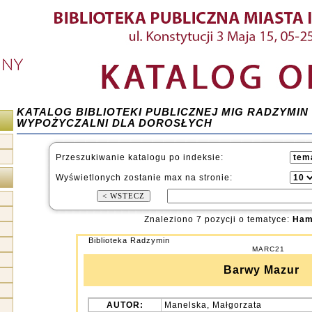
KATALOG BIBLIOTEKI PUBLICZNEJ MIG RADZYMIN
WYPOŻYCZALNI DLA DOROSŁYCH
Przeszukiwanie katalogu po indeksie:
Wyświetlonych zostanie max na stronie:
Znaleziono 7 pozycji o tematyce:
Ham
Biblioteka Radzymin
MARC21
Barwy Mazur
AUTOR:
Manelska, Małgorzata