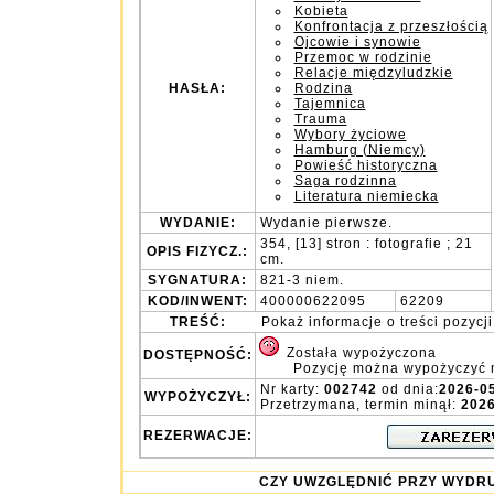
Kobieta
Konfrontacja z przeszłością
Ojcowie i synowie
Przemoc w rodzinie
Relacje międzyludzkie
HASŁA:
Rodzina
Tajemnica
Trauma
Wybory życiowe
Hamburg (Niemcy)
Powieść historyczna
Saga rodzinna
Literatura niemiecka
WYDANIE:
Wydanie pierwsze.
354, [13] stron : fotografie ; 21
OPIS FIZYCZ.:
cm.
SYGNATURA:
821-3 niem.
KOD/INWENT:
400000622095
62209
TREŚĆ:
Pokaż informacje o treści pozycji
Została wypożyczona
DOSTĘPNOŚĆ:
Pozycję można wypożyczyć 
Nr karty:
002742
od dnia:
2026-0
WYPOŻYCZYŁ:
Przetrzymana, termin minął:
2026
REZERWACJE:
CZY UWZGLĘDNIĆ PRZY WY