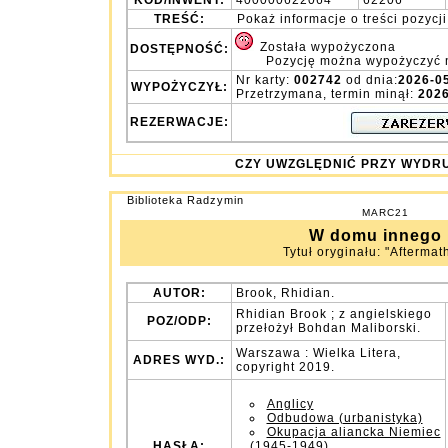
KOD/INWENT:
400000622064
62206
TREŚĆ:
Pokaż informacje o treści pozycji
Została wypożyczona
DOSTĘPNOŚĆ:
Pozycję można wypożyczyć 
Nr karty:
002742
od dnia:
2026-0
WYPOŻYCZYŁ:
Przetrzymana, termin minął:
2026
REZERWACJE:
CZY UWZGLĘDNIĆ PRZY WY
Biblioteka Radzymin
MARC21
W domu innego
Tytuł oryginału: "Aftermath
AUTOR:
Brook, Rhidian.
Rhidian Brook ; z angielskiego
POZ/ODP:
przełożył Bohdan Maliborski.
Warszawa : Wielka Litera,
ADRES WYD.:
copyright 2019.
Anglicy
Odbudowa (urbanistyka)
Okupacja aliancka Niemiec
HASŁA:
(1945-1949)