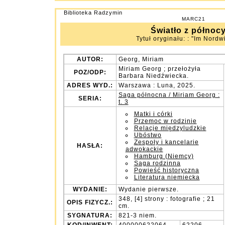
Biblioteka Radzymin
MARC21
Światło z północ
Tytuł oryginału: : "Im Nordw
AUTOR:
Georg, Miriam
Miriam Georg ; przełożyła
POZ/ODP:
Barbara Niedźwiecka.
ADRES WYD.:
Warszawa : Luna, 2025.
Saga północna / Miriam Georg :
SERIA:
t. 3
Matki i córki
Przemoc w rodzinie
Relacje międzyludzkie
Ubóstwo
Zespoły i kancelarie
HASŁA:
adwokackie
Hamburg (Niemcy)
Saga rodzinna
Powieść historyczna
Literatura niemiecka
WYDANIE:
Wydanie pierwsze.
348, [4] strony : fotografie ; 21
OPIS FIZYCZ.:
cm.
SYGNATURA:
821-3 niem.