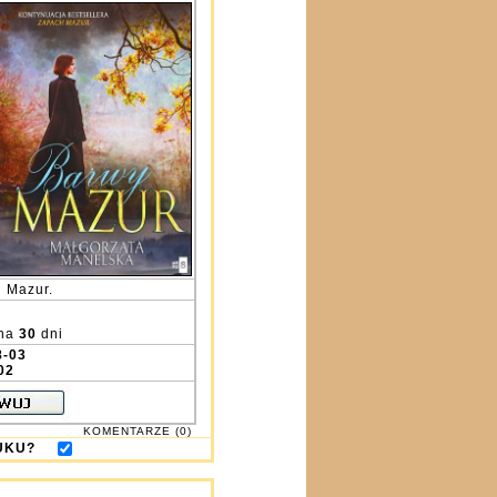
h Mazur.
na
30
dni
8-03
02
KOMENTARZE (0)
DRUKU?