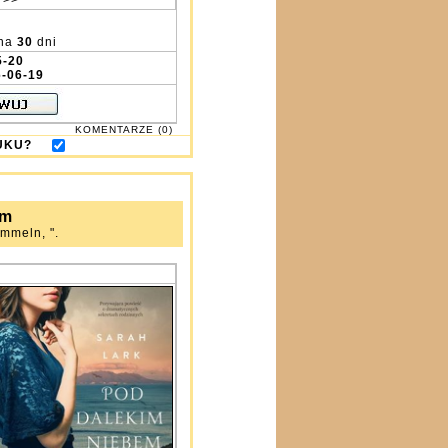
 >>
na
30
dni
5-20
-06-19
KOMENTARZE (0)
DRUKU?
em
immeln, ".