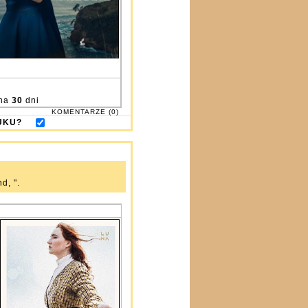
na
30
dni
KOMENTARZE (0)
DRUKU?
d, ".