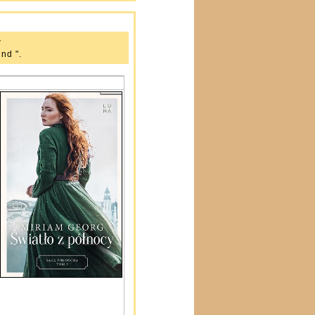
y
ind ".