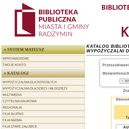
KATALOG BIBLIO
SYSTEM MATEUSZ
WYPOŻYCZALNI 
WPROWADZENIE
TWOJE KONTO
Przeszukiwani
KATALOGI
Wyświetlonych
WYPOŻYCZALNIA DLA DOROSŁYCH
WYPOŻYCZALNIA DLA DZIECI I MŁODZIEŻY
Zna
MULTIMEDIA
Bibliot
CZYTELNIA NAUKOWA
REGIONALIA
-----------------
FILIA SŁUPNO
T
FILIA NADMA
FILIA STARE ZAŁUBICE
AU